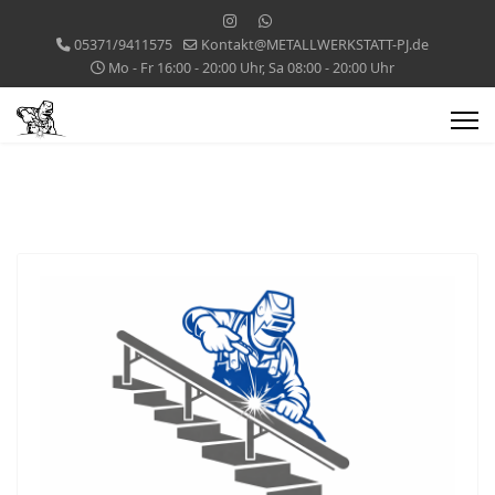
05371/9411575
Kontakt@METALLWERKSTATT-PJ.de
Mo - Fr 16:00 - 20:00 Uhr, Sa 08:00 - 20:00 Uhr