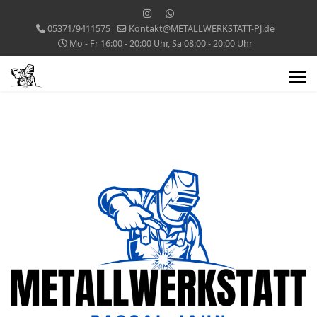
05371/9411575
Kontakt@METALLWERKSTATT-PJ.de
Mo - Fr 16:00 - 20:00 Uhr, Sa 08:00 - 20:00 Uhr