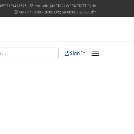
05371/9411575
Kontakt@METALLWERKSTATT-PJ.de
Mo - Fr 16:00 - 20:00 Uhr, Sa 08:00 - 20:00 Uhr
Sign In